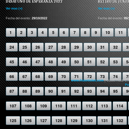
DESAYUNO DE ESPERANZA 2022
RETIRO DE JUNIO
Ver mas (+)
Ver mas (+)
Fecha del evento:
29/10/2022
Fecha del evento:
05/
1
2
3
4
5
6
7
8
9
10
11
24
25
26
27
28
29
30
31
32
3
45
46
47
48
49
50
51
52
53
5
66
67
68
69
70
71
72
73
74
7
| Guatemala C.
www.fraterticket.com
Po
87
88
89
90
91
92
93
94
95
9
107
108
109
110
111
112
113
114
125
126
127
128
129
130
131
132