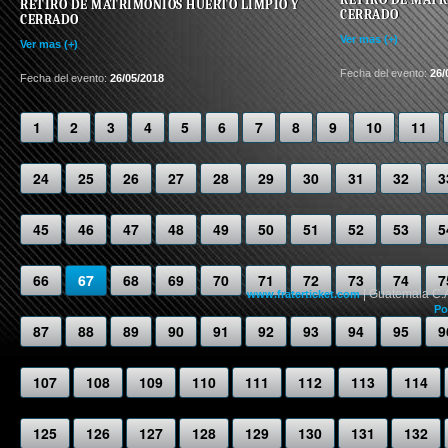
RETIRO DE MATRIMONIOS HUERTO LIMPIO Y
CERRADO
CERRADO
Ver mas (+)
Ver mas (+)
Fecha del evento:
26/
Fecha del evento:
26/05/2018
1
2
3
4
5
6
7
8
9
10
11
24
25
26
27
28
29
30
31
32
3
45
46
47
48
49
50
51
52
53
5
66
67
68
69
70
71
72
73
74
7
| Guatemala C.
www.fraterticket.com
Po
87
88
89
90
91
92
93
94
95
9
107
108
109
110
111
112
113
114
125
126
127
128
129
130
131
132