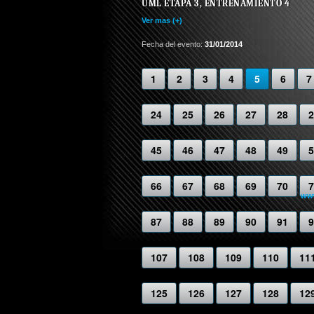
UML ETAPA 3, ENTRENAMIENTO 4
Ver mas (+)
Fecha del evento:
31/01/2014
1
2
3
4
5
6
7
24
25
26
27
28
2
45
46
47
48
49
5
66
67
68
69
70
7
www
87
88
89
90
91
9
107
108
109
110
11
125
126
127
128
12