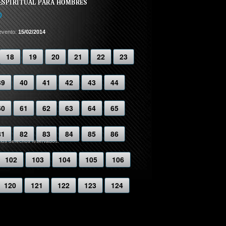
ESPIRITUAL PARA HOMBRES
)
evento:
15/02/2014
18
19
20
21
22
23
39
40
41
42
43
44
60
61
62
63
64
65
81
82
83
84
85
86
 los derechos reservados.
102
103
104
105
106
120
121
122
123
124