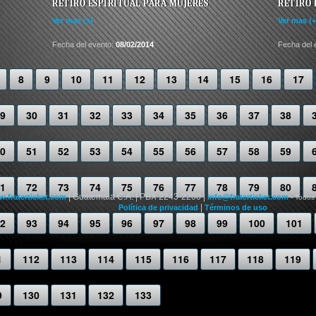
RETIRO ESPIRITUAL PARA MUJERES
RETIRO 
Ver mas (+)
Ver mas (+
Fecha del evento:
08/02/2014
Fecha del 
8
9
10
11
12
13
14
15
16
17
9
30
31
32
33
34
35
36
37
38
0
51
52
53
54
55
56
57
58
59
1
72
73
74
75
76
77
78
79
80
| Guatemala C.A. | PBX 2243-2200 |
.fraterticket.com
info@fraterticket.com
- Todos
|
Política de privacidad
Términos de uso
2
93
94
95
96
97
98
99
100
101
1
112
113
114
115
116
117
118
119
9
130
131
132
133