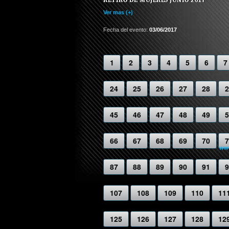
Ver mas (+)
Fecha del evento:
03/06/2017
1
2
3
4
5
6
7
24
25
26
27
28
2
45
46
47
48
49
5
66
67
68
69
70
7
www
87
88
89
90
91
9
107
108
109
110
11
125
126
127
128
12