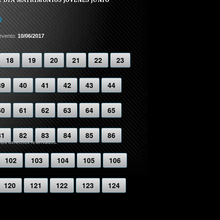
)
evento:
10/06/2017
18
19
20
21
22
23
39
40
41
42
43
44
60
61
62
63
64
65
81
82
83
84
85
86
 los derechos reservados.
102
103
104
105
106
120
121
122
123
124