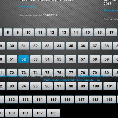
2017
Ver mas (+)
Ver mas (+
Fecha del evento:
10/06/2017
Fecha del 
8
9
10
11
12
13
14
15
16
17
9
30
31
32
33
34
35
36
37
38
0
51
52
53
54
55
56
57
58
59
1
72
73
74
75
76
77
78
79
80
| Guatemala C.A. | PBX 2243-2200 |
.fraterticket.com
info@fraterticket.com
- Todos
|
Política de privacidad
Términos de uso
2
93
94
95
96
97
98
99
100
101
1
112
113
114
115
116
117
118
119
9
130
131
132
133