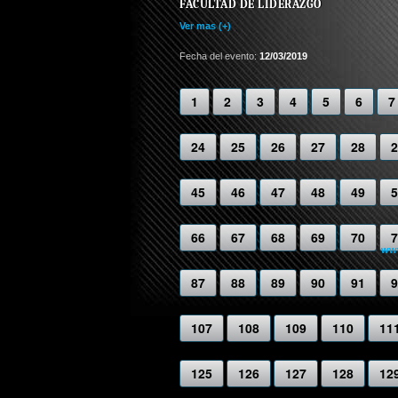
FACULTAD DE LIDERAZGO
Ver mas (+)
Fecha del evento:
12/03/2019
1
2
3
4
5
6
7
24
25
26
27
28
2
45
46
47
48
49
5
66
67
68
69
70
7
www
87
88
89
90
91
9
107
108
109
110
11
125
126
127
128
12