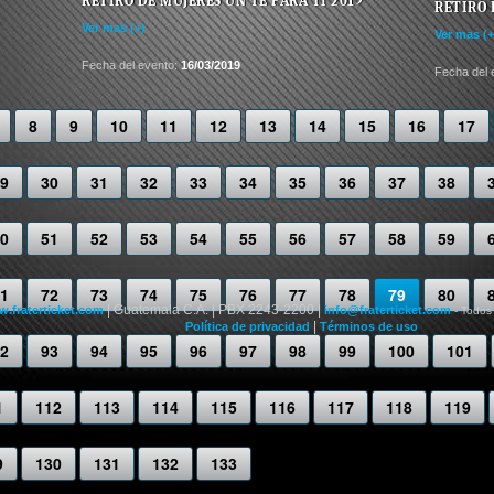
RETIRO DE MUJERES UN TÉ PARA TI 2019
RETIRO 
Ver mas (+)
Ver mas (+
Fecha del evento:
16/03/2019
Fecha del 
8
9
10
11
12
13
14
15
16
17
9
30
31
32
33
34
35
36
37
38
0
51
52
53
54
55
56
57
58
59
1
72
73
74
75
76
77
78
79
80
| Guatemala C.A. | PBX 2243-2200 |
.fraterticket.com
info@fraterticket.com
- Todos
|
Política de privacidad
Términos de uso
2
93
94
95
96
97
98
99
100
101
1
112
113
114
115
116
117
118
119
9
130
131
132
133