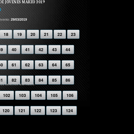
DE JÓVENES MARZO 2019
)
evento:
29/03/2019
18
19
20
21
22
23
39
40
41
42
43
44
60
61
62
63
64
65
81
82
83
84
85
86
 los derechos reservados.
102
103
104
105
106
120
121
122
123
124