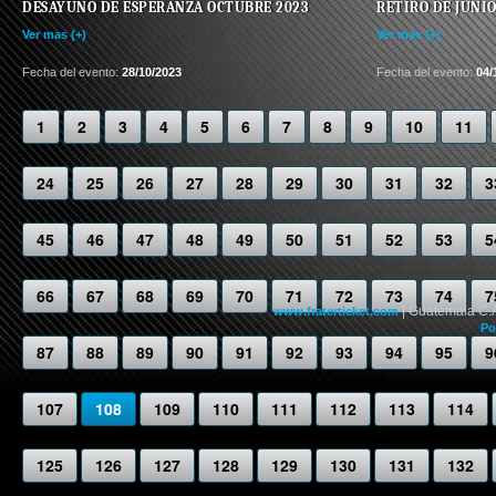
DESAYUNO DE ESPERANZA OCTUBRE 2023
RETIRO DE JUNIO
Ver mas (+)
Ver mas (+)
Fecha del evento:
28/10/2023
Fecha del evento:
04/
1
2
3
4
5
6
7
8
9
10
11
24
25
26
27
28
29
30
31
32
3
45
46
47
48
49
50
51
52
53
5
66
67
68
69
70
71
72
73
74
7
| Guatemala C.
www.fraterticket.com
Po
87
88
89
90
91
92
93
94
95
9
107
108
109
110
111
112
113
114
125
126
127
128
129
130
131
132