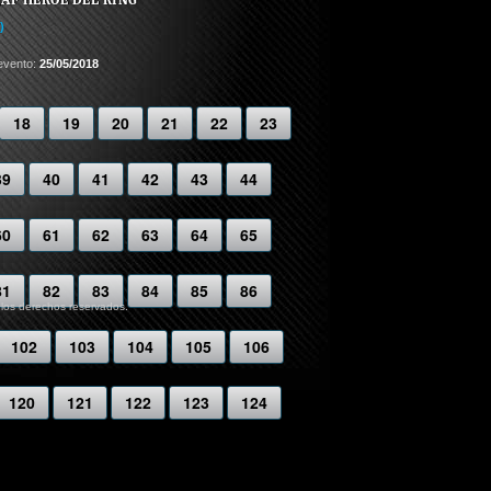
)
evento:
25/05/2018
18
19
20
21
22
23
39
40
41
42
43
44
60
61
62
63
64
65
81
82
83
84
85
86
 los derechos reservados.
102
103
104
105
106
120
121
122
123
124