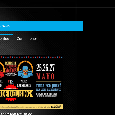
ar Sesión
entos
Contáctenos
JAF HÉROE DEL RING