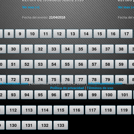
Ver mas (+
Ver mas (+)
Fecha del 
Fecha del evento:
21/04/2018
8
9
10
11
12
13
14
15
16
17
9
30
31
32
33
34
35
36
37
38
0
51
52
53
54
55
56
57
58
59
1
72
73
74
75
76
77
78
79
80
| Guatemala C.A. | PBX 2243-2200 |
.fraterticket.com
info@fraterticket.com
- Todos
|
Política de privacidad
Términos de uso
2
93
94
95
96
97
98
99
100
101
1
112
113
114
115
116
117
118
119
9
130
131
132
133