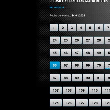
SPLASH DAY FAMILIAR MATRIMONIOS
Ver mas (+)
Fecha del evento:
14/04/2018
1
2
3
4
5
6
7
24
25
26
27
28
2
45
46
47
48
49
5
66
67
68
69
70
7
www
87
88
89
90
91
9
107
108
109
110
11
125
126
127
128
12