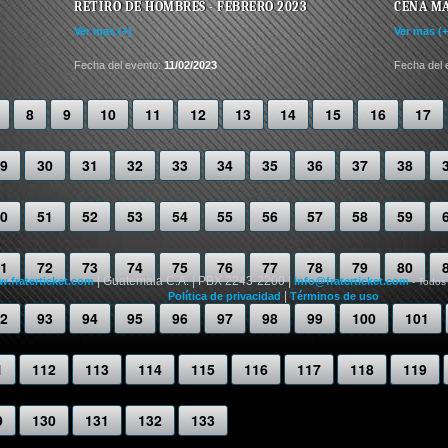
RETIRO DE HOMBRES - FEBRERO 2023
CENA MA
Ver mas (+)
Ver mas (+
Fecha del evento:
11/02/2023
Fecha del 
8
9
10
11
12
13
14
15
16
17
9
30
31
32
33
34
35
36
37
38
0
51
52
53
54
55
56
57
58
59
1
72
73
74
75
76
77
78
79
80
| Guatemala C.A. | PBX 2243-2200 |
.fraterticket.com
info@fraterticket.com
- Todos
|
Política de privacidad
Términos de uso
2
93
94
95
96
97
98
99
100
101
1
112
113
114
115
116
117
118
119
9
130
131
132
133