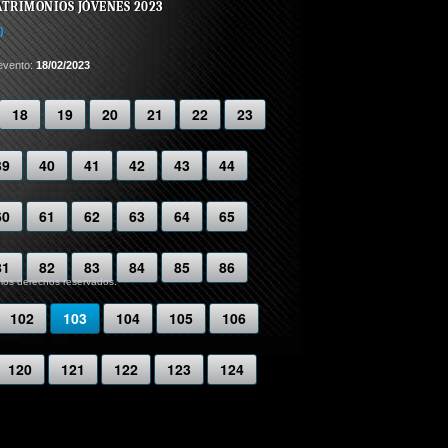
TRIMONIOS JÓVENES 2023
)
evento:
18/02/2023
18
19
20
21
22
23
39
40
41
42
43
44
60
61
62
63
64
65
81
82
83
84
85
86
 los derechos reservados.
102
103
104
105
106
120
121
122
123
124