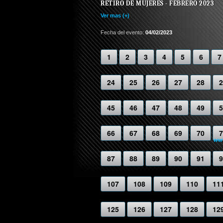
RETIRO DE MUJERES - FEBRERO 2023
Ver mas (+)
Fecha del evento:
04/02/2023
1
2
3
4
5
6
7
24
25
26
27
28
2
45
46
47
48
49
5
66
67
68
69
70
7
www
87
88
89
90
91
9
107
108
109
110
11
125
126
127
128
12