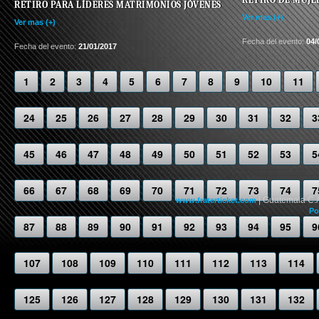
RETIRO PARA LÍDERES MATRIMONIOS JÓVENES
Ver mas (+)
Ver mas (+)
Fecha del evento:
04/
Fecha del evento:
21/01/2017
1
2
3
4
5
6
7
8
9
10
11
24
25
26
27
28
29
30
31
32
3
45
46
47
48
49
50
51
52
53
5
66
67
68
69
70
71
72
73
74
7
| Guatemala C.
www.fraterticket.com
Po
87
88
89
90
91
92
93
94
95
9
107
108
109
110
111
112
113
114
125
126
127
128
129
130
131
132