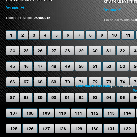
SEMINARIO LIDER
Ver mas (+)
Ver mas (+)
Fecha del evento:
26/06/2015
Fecha del evento:
05/
1
2
3
4
5
6
7
8
9
10
11
24
25
26
27
28
29
30
31
32
3
45
46
47
48
49
50
51
52
53
5
66
67
68
69
70
71
72
73
74
7
| Guatemala C.
www.fraterticket.com
Po
87
88
89
90
91
92
93
94
95
9
107
108
109
110
111
112
113
114
125
126
127
128
129
130
131
132