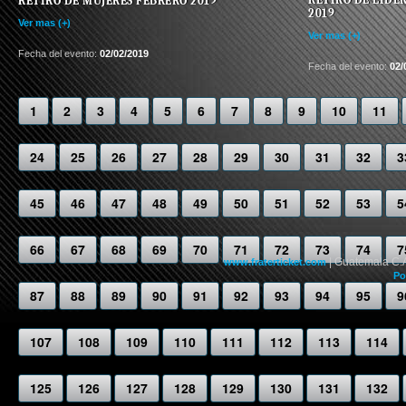
RETIRO DE MUJERES FEBRERO 2019
2019
Ver mas (+)
Ver mas (+)
Fecha del evento:
02/02/2019
Fecha del evento:
02/
1
2
3
4
5
6
7
8
9
10
11
24
25
26
27
28
29
30
31
32
3
45
46
47
48
49
50
51
52
53
5
66
67
68
69
70
71
72
73
74
7
| Guatemala C.
www.fraterticket.com
Po
87
88
89
90
91
92
93
94
95
9
107
108
109
110
111
112
113
114
125
126
127
128
129
130
131
132