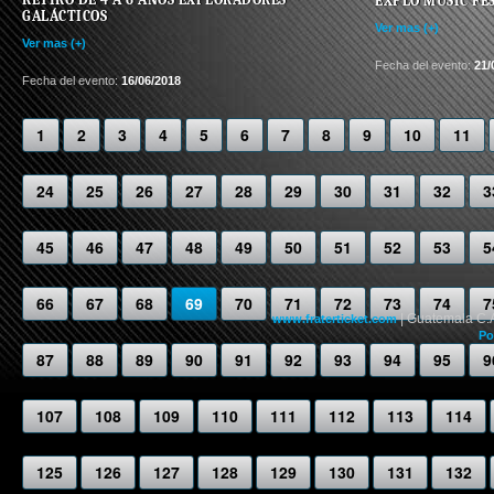
EXPLO MUSIC FES
GALÁCTICOS
Ver mas (+)
Ver mas (+)
Fecha del evento:
21/
Fecha del evento:
16/06/2018
1
2
3
4
5
6
7
8
9
10
11
24
25
26
27
28
29
30
31
32
3
45
46
47
48
49
50
51
52
53
5
66
67
68
69
70
71
72
73
74
7
| Guatemala C.
www.fraterticket.com
Po
87
88
89
90
91
92
93
94
95
9
107
108
109
110
111
112
113
114
125
126
127
128
129
130
131
132