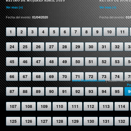
RETIRO DE MUJERES ABRIL 2020
RETIRO DE HOMB
Ver mas (+)
Ver mas (+)
Fecha del evento:
01/04/2020
Fecha del evento:
01/
1
2
3
4
5
6
7
8
9
10
11
24
25
26
27
28
29
30
31
32
3
45
46
47
48
49
50
51
52
53
5
66
67
68
69
70
71
72
73
74
7
| Guatemala C.
www.fraterticket.com
Po
87
88
89
90
91
92
93
94
95
9
107
108
109
110
111
112
113
114
125
126
127
128
129
130
131
132