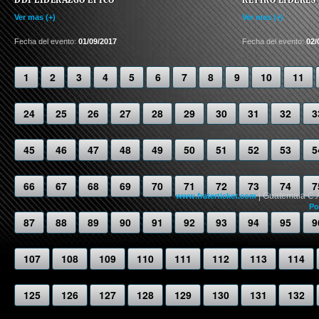
Ver mas (+)
Ver mas (+)
Fecha del evento:
01/09/2017
Fecha del evento:
02/
1
2
3
4
5
6
7
8
9
10
11
24
25
26
27
28
29
30
31
32
3
45
46
47
48
49
50
51
52
53
5
66
67
68
69
70
71
72
73
74
7
| Guatemala C.
www.fraterticket.com
Po
87
88
89
90
91
92
93
94
95
9
107
108
109
110
111
112
113
114
125
126
127
128
129
130
131
132